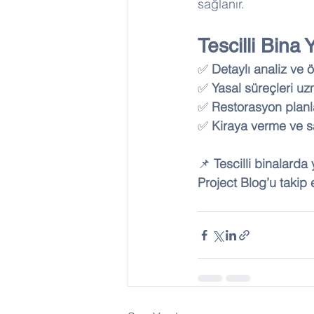
sağlanır.
Tescilli Bina 
✅ 
Detaylı analiz ve 
✅ 
Yasal süreçleri uz
✅ 
Restorasyon planla
✅ 
Kiraya verme ve sa
📌 
Tescilli binalarda
Project Blog’u takip 