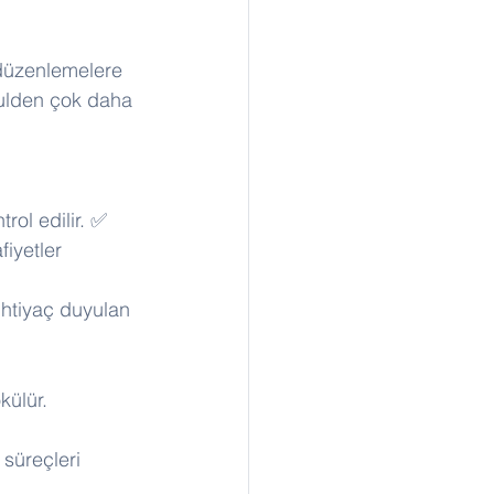
 düzenlemelere 
kulden çok daha 
rol edilir. ✅ 
fiyetler 
ihtiyaç duyulan 
külür. 
 süreçleri 