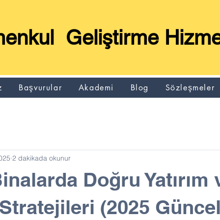
enkul Geliştirme Hizmet
z
Başvurular
Akademi
Blog
Sözleşmeler
025
2 dakikada okunur
 Binalarda Doğru Yatırım 
Stratejileri (2025 Günce