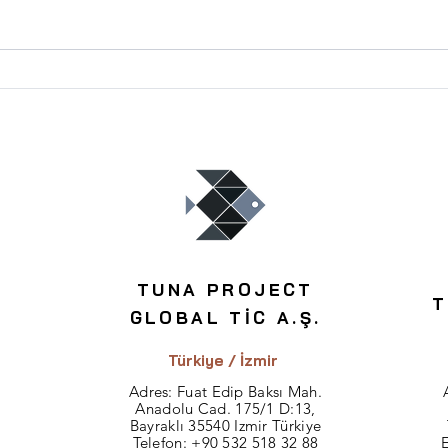
En Karlı Konut Yatırımı
Tesci
Hangi Bölgelerde Yapılır?
Risk
TUNA PROJECT
T
GLOBAL TİC A.Ş.
Türkiye / İzmir
Adres: Fuat Edip Baksı Mah.
Anadolu Cad. 175/1 D:13,
Bayraklı 35540 Izmir Türkiye
Telefon:
+90 532 518 32 88