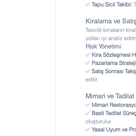
✅ 
Tapu Sicil Takibi:
 
Kiralama ve Satı
Tescilli binaların ki
yolları iyi analiz edilm
Risk Yönetimi
✅ 
Kira Sözleşmesi Ha
✅ 
Pazarlama Stratejil
✅ 
Satış Sonrası Taki
edilir.
Mimari ve Tadilat
✅ 
Mimari Restorasyon
✅ 
Basit Tadilat Süreç
oluşturulur. 
✅ 
Yasal Uyum ve Pro