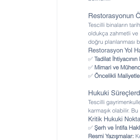
Restorasyonun 
Tescilli binaların t
oldukça zahmetli ve 
doğru planlanması b
Restorasyon Yol Ha
✅ 
Tadilat İhtiyacının
✅ 
Mimari ve Mühendis
✅ 
Öncelikli Maliyetle
Hukuki Süreçlerd
Tescilli gayrimenkull
karmaşık olabilir. Bu
Kritik Hukuki Nokta
✅ 
Şerh ve İntifa Hakl
Resmi Yazışmalar:
 K