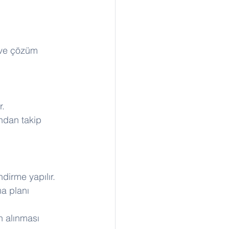
r ve çözüm 
. 
ndan takip 
dirme yapılır. 
a planı 
n alınması 