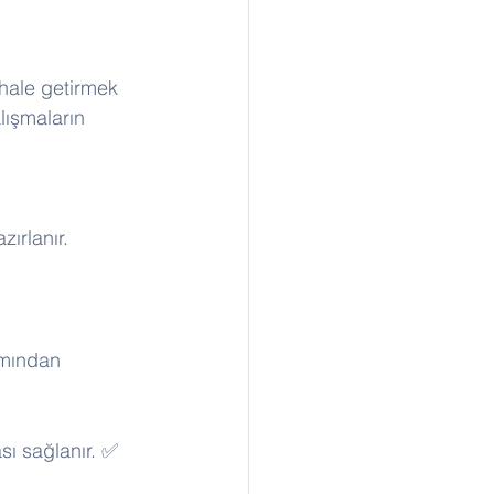
hale getirmek 
lışmaların 
ırlanır. 
ımından 
ası sağlanır. ✅ 