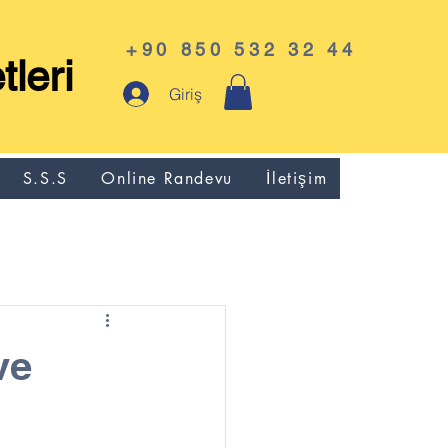
+90 850 532 32 44
leri
Giriş
S.S.S
Online Randevu
İletişim
ve
l