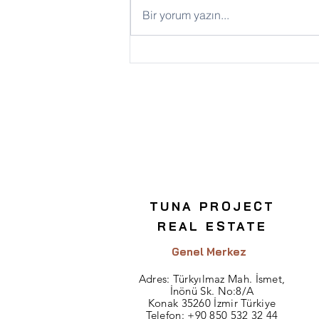
Bir yorum yazın...
Ticari Gayrimenkul
Yatırımında Dikkat Edilmesi
Gerekenler
TUNA PROJECT
REAL ESTATE
Genel Merkez
Adres:
Türkyılmaz Mah. İsmet,
İnönü Sk. No:8/A
Konak 35260 İzmir Türkiye
Telefon:
+90 850 532 32 44