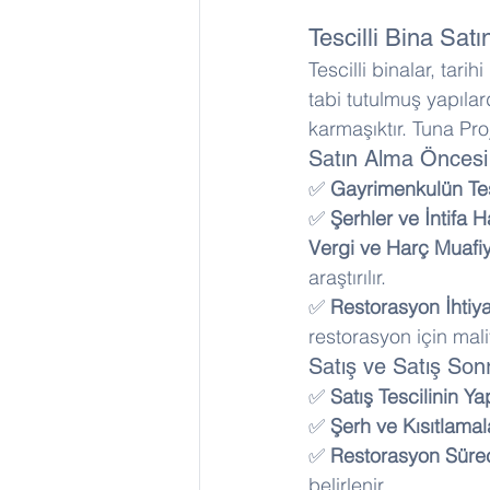
Tescilli Bina Satı
Tescilli binalar, tar
tabi tutulmuş yapıla
karmaşıktır. Tuna Proj
Satın Alma Öncesi 
✅ 
Gayrimenkulün Tes
✅ 
Şerhler ve İntifa H
Vergi ve Harç Muafiy
araştırılır. 
✅ 
Restorasyon İhtiya
restorasyon için mali
Satış ve Satış Son
✅ 
Satış Tescilinin Ya
✅ 
Şerh ve Kısıtlamala
✅ 
Restorasyon Sürec
belirlenir.