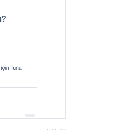
ı?
 için Tuna 