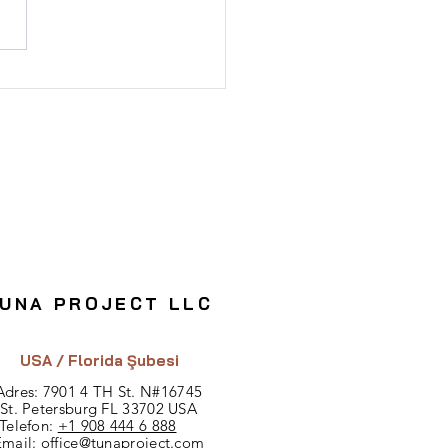
lli Bina Yatırımı:
ler ve Avantajlar
UNA PROJECT LLC
USA / Florida Şubesi
Adres: 7901 4 TH St.
N#
16745
St. Petersburg FL 33702 USA
Telefon:
+1 908 444 6 888
Email:
office@tunaproject.com