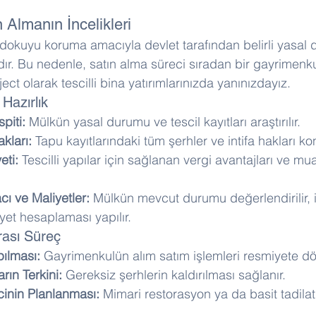
n Almanın İncelikleri
ihi dokuyu koruma amacıyla devlet tarafından belirli yasal
rdır. Bu nedenle, satın alma süreci sıradan bir gayrimen
ect olarak tescilli bina yatırımlarınızda yanınızdayız.
Hazırlık
piti:
 Mülkün yasal durumu ve tescil kayıtları araştırılır. 
akları:
 Tapu kayıtlarındaki tüm şerhler ve intifa hakları kont
eti:
 Tescilli yapılar için sağlanan vergi avantajları ve mua
cı ve Maliyetler:
 Mülkün mevcut durumu değerlendirilir, 
yet hesaplaması yapılır.
rası Süreç
pılması:
 Gayrimenkulün alım satım işlemleri resmiyete dö
rın Terkini:
 Gereksiz şerhlerin kaldırılması sağlanır. 
inin Planlanması:
 Mimari restorasyon ya da basit tadilat