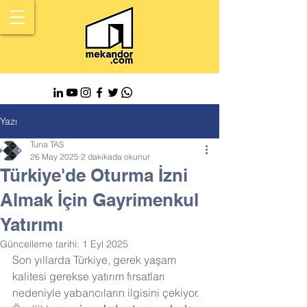
Yazı
Tuna TAS
26 May 2025
2 dakikada okunur
Türkiye'de Oturma İzni
Almak İçin Gayrimenkul
Yatırımı
Güncelleme tarihi:
1 Eyl 2025
Son yıllarda Türkiye, gerek yaşam 
kalitesi gerekse yatırım fırsatları 
nedeniyle yabancıların ilgisini çekiyor. 