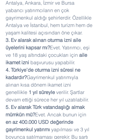
Antalya, Ankara, İzmir ve Bursa 
yabancı yatırımcıların en çok 
gayrimenkul aldığı şehirlerdir. Özellikle 
Antalya ve İstanbul, hem turizm hem de 
yaşam kalitesi açısından öne çıkar.
3. Ev alarak alınan oturma izni aile 
üyelerini kapsar mı?
Evet. Yatırımcı, eşi 
ve 18 yaş altındaki çocukları için 
aile 
ikamet izni
 başvurusu yapabilir.
4. Türkiye’de oturma izni süresi ne 
kadardır?
Gayrimenkul yatırımıyla 
alınan kısa dönem ikamet izni 
genellikle 
1 yıl süreyle
 verilir. Şartlar 
devam ettiği sürece her yıl uzatılabilir.
5. Ev alarak Türk vatandaşlığı almak 
mümkün mü?
Evet. Ancak bunun için 
en az 400.000 USD değerinde 
gayrimenkul yatırımı
 yapılması ve 3 yıl 
boyunca satılmaması gerekir. Bu şartı 