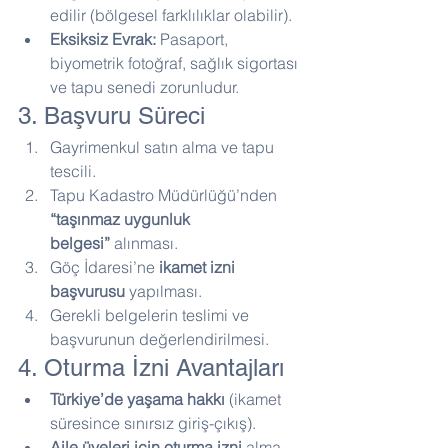
edilir (bölgesel farklılıklar olabilir).
Eksiksiz Evrak:
 Pasaport, 
biyometrik fotoğraf, sağlık sigortası 
ve tapu senedi zorunludur.
3. Başvuru Süreci
Gayrimenkul satın alma ve tapu 
tescili.
Tapu Kadastro Müdürlüğü’nden 
“taşınmaz uygunluk 
belgesi”
 alınması.
Göç İdaresi’ne 
ikamet izni 
başvurusu
 yapılması.
Gerekli belgelerin teslimi ve 
başvurunun değerlendirilmesi.
4. Oturma İzni Avantajları
Türkiye’de yaşama hakkı
 (ikamet 
süresince sınırsız giriş-çıkış).
Aile üyeleri için oturma izni
 alma 