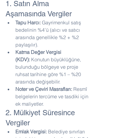
1. Satın Alma 
Aşamasında Vergiler
Tapu Harcı:
 Gayrimenkul satış 
bedelinin %4’ü (alıcı ve satıcı 
arasında genellikle %2 + %2 
paylaşılır).
Katma Değer Vergisi 
(KDV):
 Konutun büyüklüğüne, 
bulunduğu bölgeye ve proje 
ruhsat tarihine göre %1 – %20 
arasında değişebilir.
Noter ve Çeviri Masrafları:
 Resmî 
belgelerin tercüme ve tasdiki için 
ek maliyetler.
2. Mülkiyet Süresince 
Vergiler
Emlak Vergisi:
 Belediye sınırları 