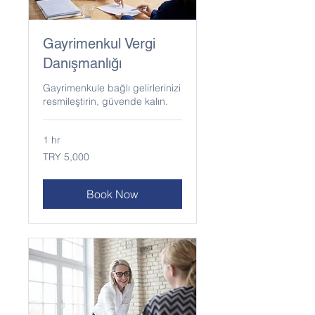
Gayrimenkul Vergi
Danışmanlığı
Gayrimenkule bağlı gelirlerinizi
resmileştirin, güvende kalın.
1 hr
5,000
TRY 5,000
Turkish
Lira
Book Now