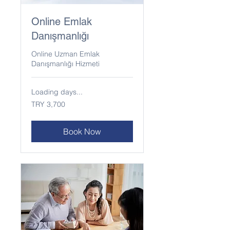
Online Emlak
Danışmanlığı
Online Uzman Emlak
Danışmanlığı Hizmeti
Loading days...
3,700
TRY 3,700
Turkish
Lira
Book Now