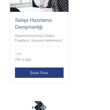
Satışa Hazırlama
Danışmanlığı
Gayrimenkulünüzü Doğru
Fiyatlayın, boşuna beklemeyin.
1 hr
4,500
TRY 4,500
Turkish
Lira
Book Now