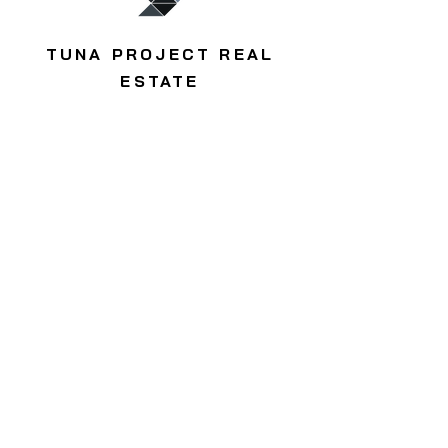
TUNA PROJECT REAL
ESTATE
Headquarters
Address: Fuat Edip Baksi Mah. Anadolu
Cad. 175/1 D:13, Bayrakli 35540 Izmir
Turkey
Phone:
+90 850 532 32 44
Email:
info@tunaproject.com.tr
TUNA PROJECT GLOBAL
TİCARET ANONİM ŞİRKETİ
Türkiye / Izmir
Address: Fuat Edip Baksi Mah. Anadolu
Cad. 175/1 D:13, Bayrakli 35540 Izmir
Turkey
Phone:
+90 532 518 32 88
Email:
info@tunaproject.com
TUNA PROJECT LLC