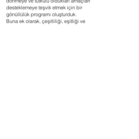
dönmeye ve tutkulu oldukları amaçları
desteklemeye teşvik etmek için bir
gönüllülük programı oluşturduk.
Buna ek olarak, çeşitliliği, eşitliği ve
kapsayıcılığı yalnızca kuruluşumuz
içinde değil, daha geniş bir toplumda
da teşvik ediyoruz. Onur Ayı ve Siyahi
Tarih Ayı gibi çeşitliliği kutlayan ve
sosyal adaleti teşvik eden etkinliklere
ve girişimlere katılıyoruz. Ayrıca,
yeterince temsil edilmeyen öğrenciler
için burslar ve kadınlar ve azınlıklar
için mentorluk programları gibi marjinal
gruplar için eğitim ve güçlendirmeyi
teşvik eden girişimleri de
destekliyoruz.
Ayrıca, platformumuzu farkındalık
yaratmak ve değerlerimizle uyumlu
sosyal meseleleri savunmak için
kullanmaya kararlıyız. Sosyal medya
kanallarımızı ve diğer iletişim